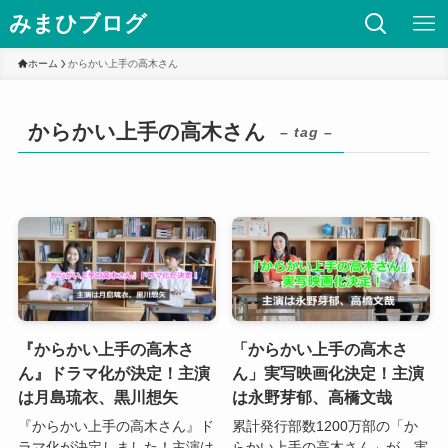
みまひブログ
ホーム
からかい上手の高木さん
からかい上手の高木さん
– tag –
『からかい上手の高木さ
「からかい上手の高木さ
ん』ドラマ化が決定！主演
ん」実写映画化決定！主演
は月島琉衣、黒川想矢
は永野芽郁、高橋文哉
『からかい上手の高木さん』ド
累計発行部数1200万部の「か
ラマ化が決定しました！主演は
らかい上手の高木さん」が、実