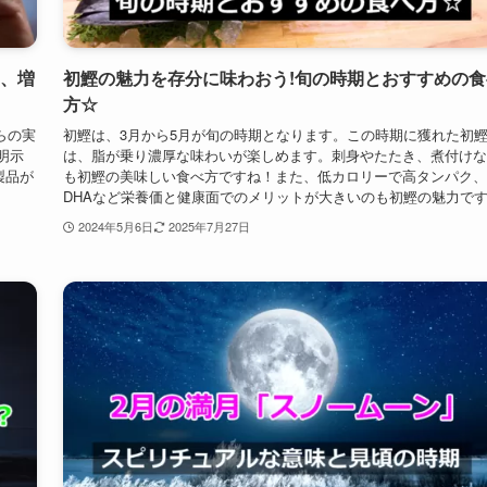
期、増
初鰹の魅力を存分に味わおう!旬の時期とおすすめの食
方☆
らの実
初鰹は、3月から5月が旬の時期となります。この時期に獲れた初
明示
は、脂が乗り濃厚な味わいが楽しめます。刺身やたたき、煮付けな
製品が
も初鰹の美味しい食べ方ですね！また、低カロリーで高タンパク、
DHAなど栄養価と健康面でのメリットが大きいのも初鰹の魅力で
2024年5月6日
2025年7月27日