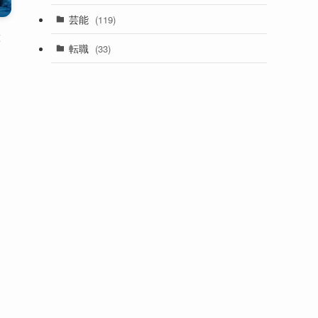
芸能
(119)
と
転職
(33)