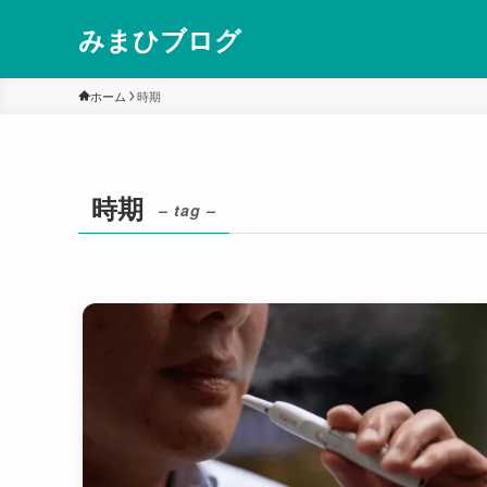
みまひブログ
ホーム
時期
時期
– tag –