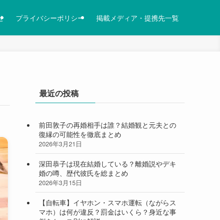
せ
プライバシーポリシー
掲載メディア・提携先一覧
最近の投稿
前田敦子の再婚相手は誰？結婚観と元夫との
復縁の可能性を徹底まとめ
2026年3月21日
深田恭子は現在結婚している？離婚説やデキ
婚の噂、歴代彼氏を総まとめ
2026年3月15日
【自転車】イヤホン・スマホ運転（ながらス
マホ）は何が違反？罰金はいくら？身近な事