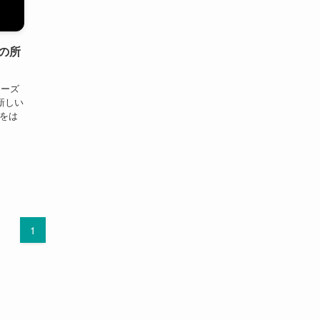
の所
ニーズ
新しい
.をは
1