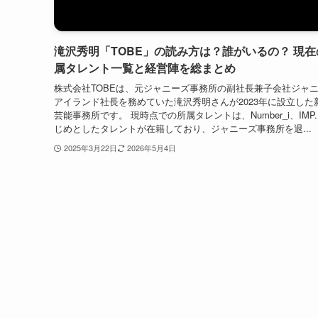
滝沢秀明「TOBE」の読み方は？誰がいるの？ 現在
属タレント一覧と経営陣を総まとめ
株式会社TOBEは、元ジャニーズ事務所の副社長兼子会社ジャ
アイランド社長を務めていた滝沢秀明さんが2023年に設立した
芸能事務所です。 現時点での所属タレントは、Number_i、IMP
じめとしたタレントが在籍しており、ジャニーズ事務所を退...
2025年3月22日
2026年5月4日