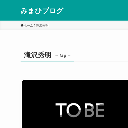
みまひブログ
ホーム
滝沢秀明
滝沢秀明
– tag –