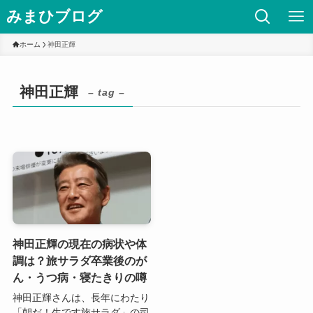
みまひブログ
ホーム
神田正輝
神田正輝
– tag –
神田正輝の現在の病状や体
調は？旅サラダ卒業後のが
ん・うつ病・寝たきりの噂
神田正輝さんは、長年にわたり
「朝だ！生です旅サラダ」の司