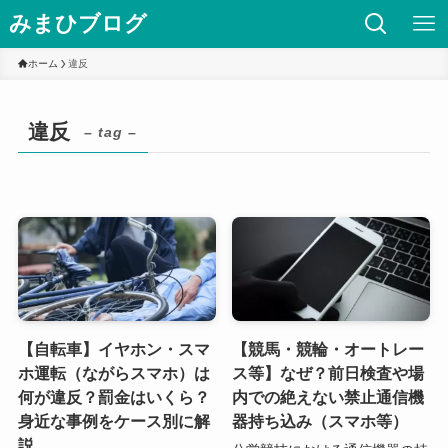
みまひブログ
ホーム
違反
違反
– tag –
【自転車】イヤホン・スマ
【競馬・競輪・オートレー
ホ運転（ながらスマホ）は
ス等】なぜ？前日検査や場
何が違反？罰金はいくら？
内での絶えない禁止通信機
身近な事例をケース別に解
器持ち込み（スマホ等）
説