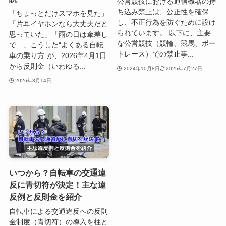
公営競技における通信機器の持
ち込み禁止は、公正性を確保
「ちょっとだけスマホを見た」
し、不正行為を防ぐために設け
「片耳イヤホンなら大丈夫だと
られています。 以下に、主要
思っていた」「雨の日は傘差し
な公営競技（競輪、競馬、ボー
で…」こうした“よくある自転
トレース）での禁止事...
車の乗り方”が、2026年4月1日
から反則金（いわゆる...
2024年10月8日
2025年7月27日
2026年3月14日
いつから？自転車の交通違
反に青切符が決定！主な違
反例と反則金を紹介
自転車による交通違反への反則
金制度（青切符）の導入を柱と