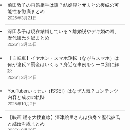
前田敦子の再婚相手は誰？結婚観と元夫との復縁の可
能性を徹底まとめ
2026年3月21日
深田恭子は現在結婚している？離婚説やデキ婚の噂、
歴代彼氏を総まとめ
2026年3月15日
【自転車】イヤホン・スマホ運転（ながらスマホ）は
何が違反？罰金はいくら？身近な事例をケース別に解
説
2026年3月14日
YouTuberいっせい（ISSEI）はなぜ人気？コンテンツ
内容と成功の軌跡
2025年10月2日
【映画 踊る大捜査線】深津絵里さんは独身？歴代彼氏
と結婚を総まとめ