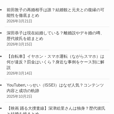
前田敦子の再婚相手は誰？結婚観と元夫との復縁の可
能性を徹底まとめ
2026年3月21日
深田恭子は現在結婚している？離婚説やデキ婚の噂、
歴代彼氏を総まとめ
2026年3月15日
【自転車】イヤホン・スマホ運転（ながらスマホ）は
何が違反？罰金はいくら？身近な事例をケース別に解
説
2026年3月14日
YouTuberいっせい（ISSEI）はなぜ人気？コンテンツ
内容と成功の軌跡
2025年10月2日
【映画 踊る大捜査線】深津絵里さんは独身？歴代彼氏
と結婚を総まとめ