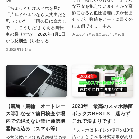
な不安を抱えていませんか？高
「ちょっとだけスマホを見た」
齢になると血圧管理は欠かせま
「片耳イヤホンなら大丈夫だと
せんが、数値をノートに書くの
思っていた」「雨の日は傘差し
は面倒ですし、本人...
で…」こうした“よくある自転
車の乗り方”が、2026年4月1日
2025年8月19日
2026年5月30日
から反則金（いわゆる...
2026年3月14日
【競馬・競輪・オートレー
2023年 最高のスマホ除菌
ス等】なぜ？前日検査や場
ボックスBEST３ 迷わず
内での絶えない禁止通信機
これで決まりです！
器持ち込み（スマホ等）
「スマホはトイレの便座の10倍
汚い」とされる研究結果があり
公営競技における通信機器の持