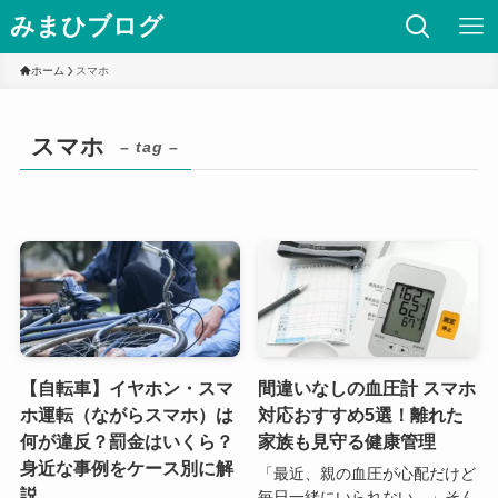
みまひブログ
ホーム
スマホ
スマホ
– tag –
【自転車】イヤホン・スマ
間違いなしの血圧計 スマホ
ホ運転（ながらスマホ）は
対応おすすめ5選！離れた
何が違反？罰金はいくら？
家族も見守る健康管理
身近な事例をケース別に解
「最近、親の血圧が心配だけど
説
毎日一緒にいられない…」そん