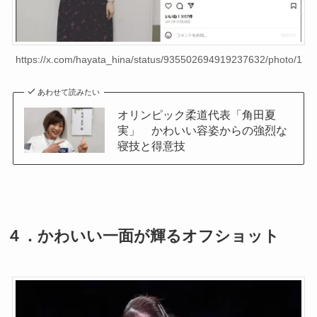
https://x.com/hayata_hina/status/935502694919237632/photo/1
あわせて読みたい
オリンピック柔道代表「角田夏
実」 かわいい容姿からの強烈な
寝技と得意技
４．
かわいい一面が輝るオフショット