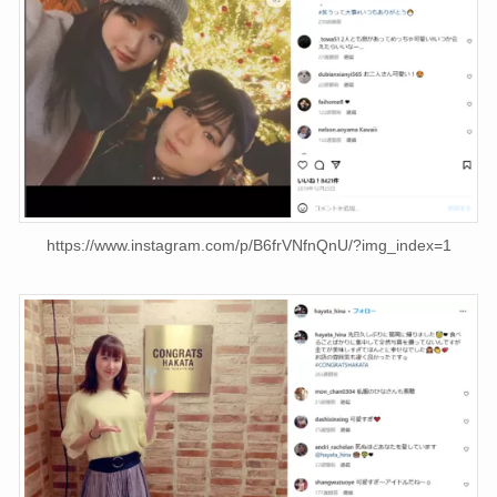
https://www.instagram.com/p/B6frVNfnQnU/?img_index=1