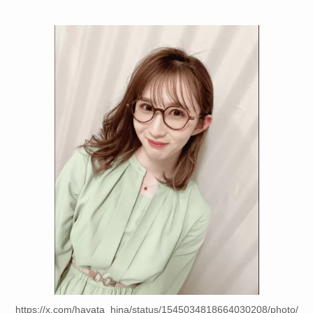
https://x.com/hayata_hina/status/1545034818664030208/photo/