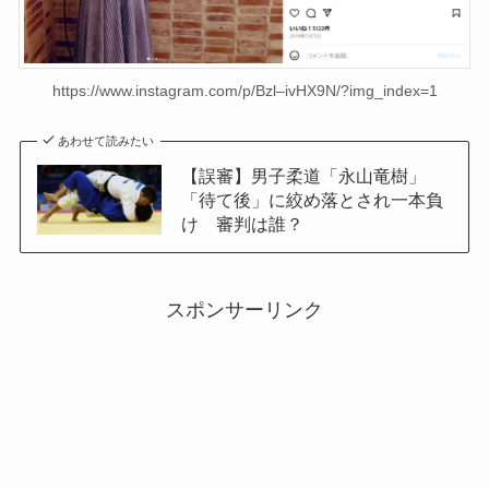
https://www.instagram.com/p/Bzl–ivHX9N/?img_index=1
あわせて読みたい
【誤審】男子柔道「永山竜樹」
「待て後」に絞め落とされ一本負
け 審判は誰？
スポンサーリンク