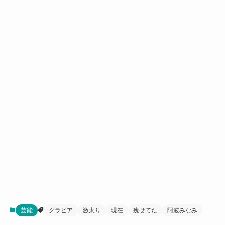
芸能
グラビア
激太り
現在
痩せてた
阿波みなみ