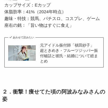
カップサイズ：Eカップ
体脂肪率：41%（2024年時点）
趣味・特技：競馬、パチスロ、コスプレ、ゲーム
座右の銘：「旨い物はすぐに食え」
あわせて読みたい
元アイドル振付師「槙田紗子」
超ときめき・フルーツジッパー振
付秘話と彼氏・結婚について総ま
とめ
２．
衝撃！痩せてた頃の阿波みなみさんの
姿