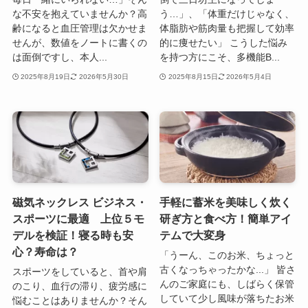
な不安を抱えていませんか？高
う…」、「体重だけじゃなく、
齢になると血圧管理は欠かせま
体脂肪や筋肉量も把握して効率
せんが、数値をノートに書くの
的に痩せたい」 こうした悩み
は面倒ですし、本人...
を持つ方にこそ、多機能B...
2025年8月19日
2026年5月30日
2025年8月15日
2026年5月4日
磁気ネックレス ビジネス・
手軽に蓄米を美味しく炊く
スポーツに最適 上位５モ
研ぎ方と食べ方！簡単アイ
デルを検証！寝る時も安
テムで大変身
心？寿命は？
「うーん、このお米、ちょっと
古くなっちゃったかな...」 皆さ
スポーツをしていると、首や肩
んのご家庭にも、しばらく保管
のこり、血行の滞り、疲労感に
していて少し風味が落ちたお米
悩むことはありませんか？そん