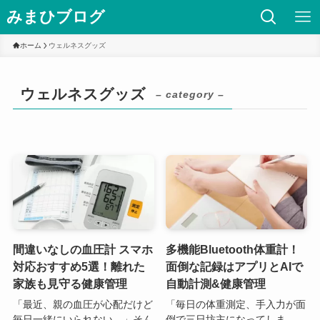
みまひブログ
ホーム
ウェルネスグッズ
ウェルネスグッズ
– category –
間違いなしの血圧計 スマホ
多機能Bluetooth体重計！
対応おすすめ5選！離れた
面倒な記録はアプリとAIで
家族も見守る健康管理
自動計測&健康管理
「最近、親の血圧が心配だけど
「毎日の体重測定、手入力が面
毎日一緒にいられない…」そん
倒で三日坊主になってしま