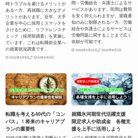
間・労働組合・弁護士によるサ
時トラブルを避けるメリットが
ービスがあります。民間は費用
ある一方、再就職に大きなデメ
を安く抑えられますが、退職通
リットがあります。近年、大手
知のみに制限される一方、労働
企業を中心に採用ミスマッチを
組合や弁護士によるサービスは
さけるために、リファレンスチ
労働問題に関することまで広く
ェック（採用前調査）を実施し
依頼が可能です。
ています。これは転職前企業へ
の就業状況調査です。
2024年3月22日
2024年8月3日
2024年5月8日
2024年8月3日
転職を考える40代の「コン
就職氷河期世代活躍支援
パス」！将来のキャリアプ
限定求人や助成金 各種支
ランの重要性
援を上手に活用しよう
40代の転職は準備と判断がとて
バブル崩壊後の氷河期世代を対