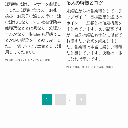
る人の特徴とコツ
退職時の流れ、マナーを整理し
ました。退職の伝え方、お礼、
未経験からの営業職としてステ
挨拶、お菓子の渡し方等の一連
ップガイド、目標設定と達成の
の流れになります。社会保険や
ポイント、顧客との信頼構築を
離職票などとは異なり、処理ル
まとめています。長い記事です
ールがなく、私自身も戸惑うこ
が、自身の経験も十分に混ぜて
とが多い部分をまとめてみまし
お伝えたい要点を網羅しまし
た。一例ですので土台として活
た。営業職は本当に楽しい職種
用してください。
だと感じています。決断の一歩
になれば幸いです。
2023年9月24日
2024年8月3日
2023年9月18日
2024年8月3日
1
2
...
4