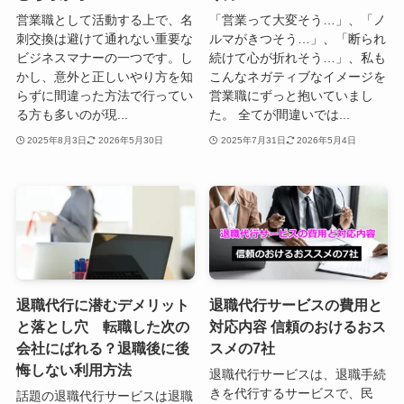
営業職として活動する上で、名
「営業って大変そう…」、「ノ
刺交換は避けて通れない重要な
ルマがきつそう…」、「断られ
ビジネスマナーの一つです。し
続けて心が折れそう…」、私も
かし、意外と正しいやり方を知
こんなネガティブなイメージを
らずに間違った方法で行ってい
営業職にずっと抱いていまし
る方も多いのが現...
た。 全てが間違いでは...
2025年8月3日
2026年5月30日
2025年7月31日
2026年5月4日
退職代行に潜むデメリット
退職代行サービスの費用と
と落とし穴 転職した次の
対応内容 信頼のおけるおス
会社にばれる？退職後に後
スメの7社
悔しない利用方法
退職代行サービスは、退職手続
きを代行するサービスで、民
話題の退職代行サービスは退職