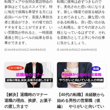
転職フェアや合同企業説明会の
転職に後悔は必ずつきもので
参加はとてもおススメです。特
す。美化された思い出になりま
に地元で就職を希望する方には
す。新しい職場で頑張る秘訣を
必須レベルです。直接人事担当
まとめてみました。嫌な思い出
者と面会ができ、その場で自己
がある転職も、良い思い出があ
ＰＲをすることができます。い
った転職も、全て今の皆さんの
い雰囲気が作れると、一時面接
糧となっているはずです。それ
通過と同じレベルの結果を得る
を原動力として上手に今の仕事
事ができます。
に生かしましょう。
2023年10月15日
2024年8月3日
2023年10月5日
2024年8月3日
【解決】退職時のマナー
【40代の転職】未経験から
退職の理由、挨拶、お菓子
始める男性の営業職（後
の渡し方まで
編） やりがいと向いてい