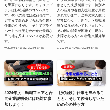
も重要になります。キャリアプ
象とした支援制度です。特別求
ランは転職活動のコンパスで
人の紹介や各種支援制度が用意
す。40代の失敗は致命傷です。
されています。当時の求人数は
定年まで勤めあげられる企業と
非常に少なく、新卒から就職困
仕事のやりがい、そしてプライ
難な状況が続いておりました。
ベートの状況を合わせた最適な
その後の就業が困難で、現在に
目的地を探すコンパスが必要で
支障がある方への特別支援施策
す。
です。
2024年1月30日
2024年8月3日
2023年10月30日
2026年5月4日
2024年度 転職フェアと合
【実経験】仕事を辞めるこ
同企業説明会には絶対に参
とと、そして後悔しないた
加しよう！
めの心の持ち方