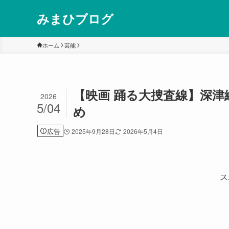
みまひブログ
ホーム
芸能
【映画 踊る大捜査線】深
2026
5/04
め
広告
2025年9月28日
2026年5月4日
ス