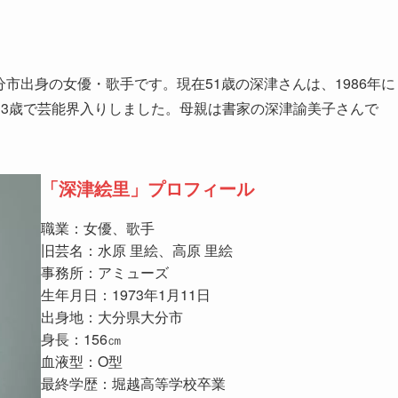
分市出身の女優・歌手です。現在51歳の深津さんは、1986年に
13歳で芸能界入りしました。母親は書家の深津諭美子さんで
「
深津絵里
」プロフィール
職業：女優、歌手
旧芸名：水原 里絵、高原 里絵
事務所：アミューズ
生年月日：1973年1月11日
出身地：大分県大分市
身長：156㎝
血液型：O型
最終学歴：堀越高等学校卒業