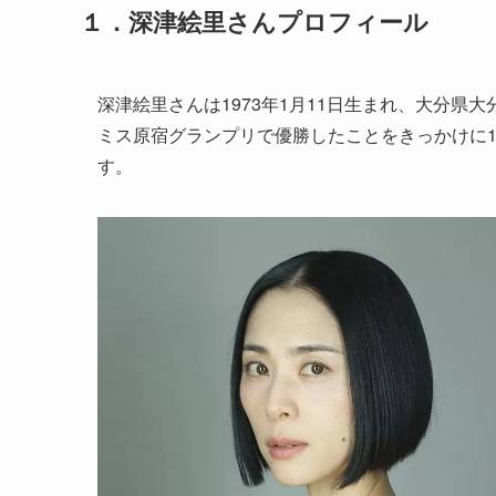
１．
深津絵里
さんプロフィール
深津絵里さんは1973年1月11日生まれ、大分県大
ミス原宿グランプリで優勝したことをきっかけに
す。