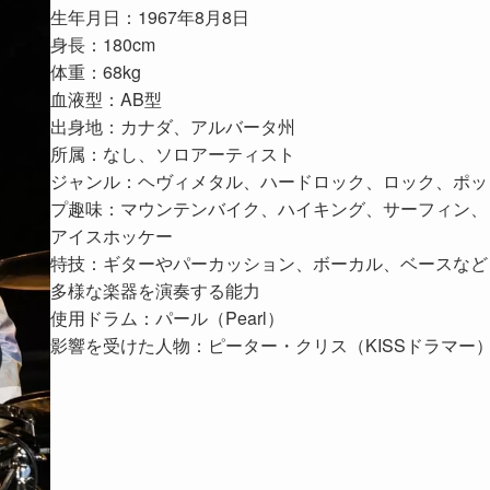
生年月日：1967年8月8日
身長：180cm
体重：68kg
血液型：AB型
出身地：カナダ、アルバータ州
所属：なし、ソロアーティスト
ジャンル：ヘヴィメタル、ハードロック、ロック、ポッ
プ趣味：マウンテンバイク、ハイキング、サーフィン、
アイスホッケー
特技：ギターやパーカッション、ボーカル、ベースなど
多様な楽器を演奏する能力
使用ドラム：パール（Pearl）
影響を受けた人物：ピーター・クリス（KISSドラマー