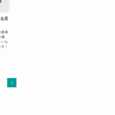
なる旦
の真相
女優、
。いち
ます！
1