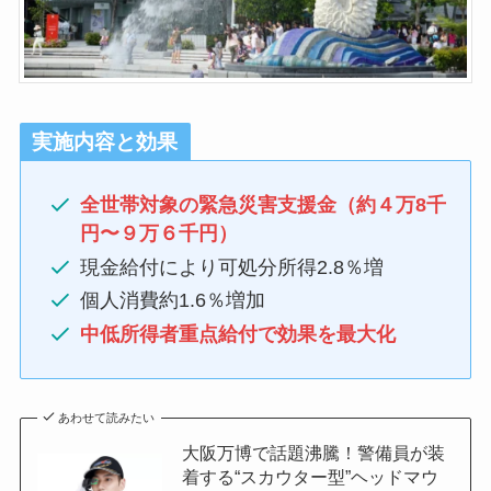
実施内容と効果
全世帯対象の緊急災害支援金（約４万8千
円〜９万６千円）
現金給付により可処分所得2.8％増
個人消費約1.6％増加
中低所得者重点給付で効果を最大化
あわせて読みたい
大阪万博で話題沸騰！警備員が装
着する“スカウター型”ヘッドマウ