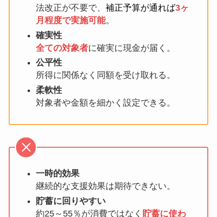
法改正が不要で、
補正予算が通れば
3ヶ
月程度で実施可能
。
確実性
全ての対象者
に確実に現金が届く。
公平性
所得に関係なく同額を受け取れる。
柔軟性
対象者や金額を細かく設定できる。
一時的効果
継続的な支援効果は期待できない。
貯蓄に回りやすい
約25～55％が消費ではなく
貯蓄に使わ