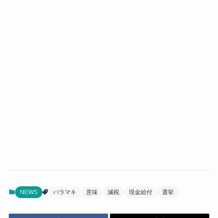
NEWS
バラマキ
意味
減税
現金給付
選挙