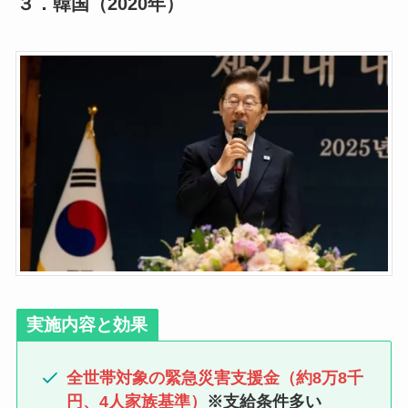
３．
韓国（2020年）
実施内容と効果
全世帯対象の緊急災害支援金（約8万8千
円、4人家族基準）
※支給条件多い