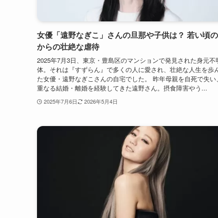
女優「遠野なぎこ」さんの旦那や子供は？ 若い頃
からの壮絶な虐待
2025年7月3日、東京・豊島区のマンションで発見された身元不
体。それは『すずらん』で多くの人に愛され、壮絶な人生を歩
た女優・遠野なぎこさんの自宅でした。 昨年母親を自死で失い
重なる結婚・離婚を経験してきた遠野さん。摂食障害やう...
2025年7月6日
2026年5月4日