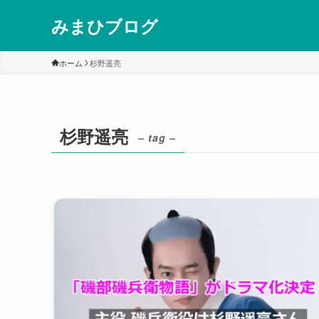
みまひブログ
ホーム
杉野遥亮
杉野遥亮
– tag –