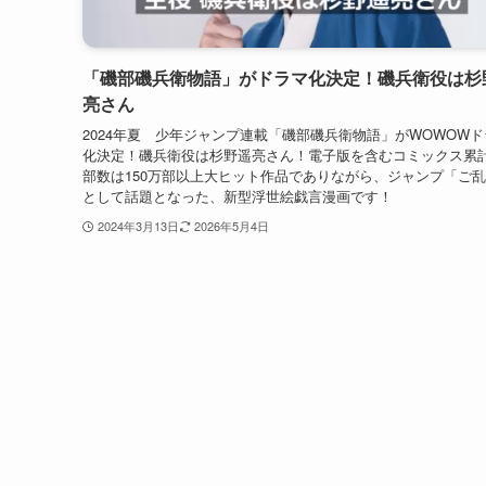
「磯部磯兵衛物語」がドラマ化決定！磯兵衛役は杉
亮さん
2024年夏 少年ジャンプ連載「磯部磯兵衛物語」がWOWOWド
化決定！磯兵衛役は杉野遥亮さん！電子版を含むコミックス累
部数は150万部以上大ヒット作品でありながら、ジャンプ「ご
として話題となった、新型浮世絵戯言漫画です！
2024年3月13日
2026年5月4日