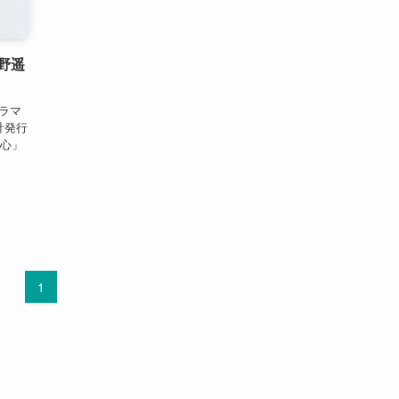
野遥
ラマ
計発行
乱心」
1