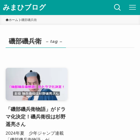
みまひブログ
ホーム
磯部磯兵衛
磯部磯兵衛
– tag –
「磯部磯兵衛物語」がドラ
マ化決定！磯兵衛役は杉野
遥亮さん
2024年夏 少年ジャンプ連載
「磯部磯兵衛物語」が