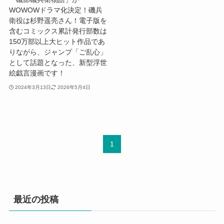
WOWOWドラマ化決定！磯兵
衛役は杉野遥亮さん！電子版を
含むコミックス累計発行部数は
150万部以上大ヒット作品であ
りながら、ジャンプ「ご乱心」
として話題となった、新型浮世
絵戯言漫画です！
2024年3月13日
2026年5月4日
1
最近の投稿