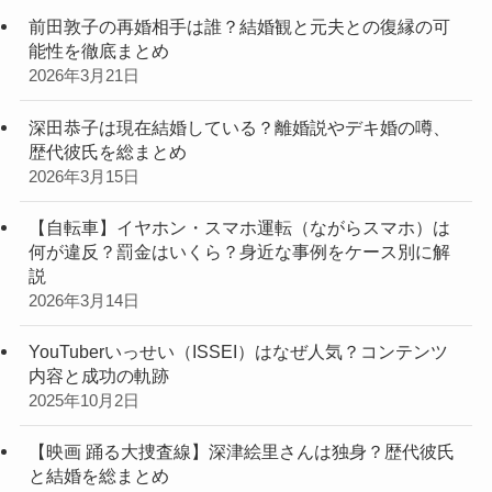
前田敦子の再婚相手は誰？結婚観と元夫との復縁の可
能性を徹底まとめ
2026年3月21日
深田恭子は現在結婚している？離婚説やデキ婚の噂、
歴代彼氏を総まとめ
2026年3月15日
【自転車】イヤホン・スマホ運転（ながらスマホ）は
何が違反？罰金はいくら？身近な事例をケース別に解
説
2026年3月14日
YouTuberいっせい（ISSEI）はなぜ人気？コンテンツ
内容と成功の軌跡
2025年10月2日
【映画 踊る大捜査線】深津絵里さんは独身？歴代彼氏
と結婚を総まとめ