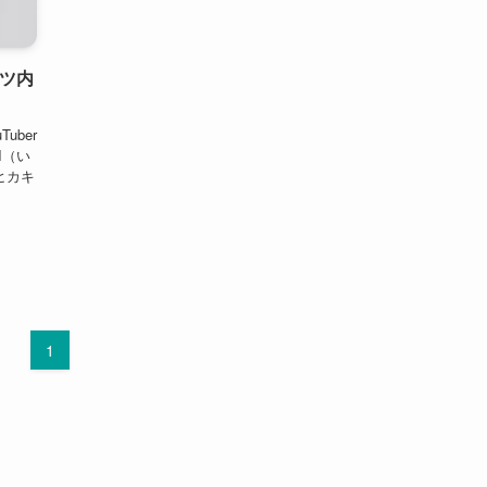
ンツ内
uber
I（い
ヒカキ
1