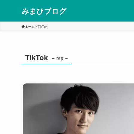
みまひブログ
ホーム
TikTok
TikTok
– tag –