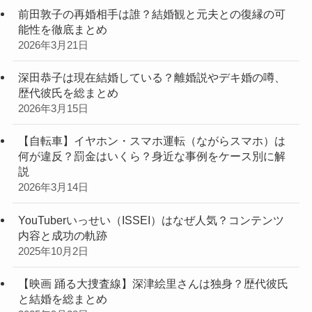
前田敦子の再婚相手は誰？結婚観と元夫との復縁の可
能性を徹底まとめ
2026年3月21日
深田恭子は現在結婚している？離婚説やデキ婚の噂、
歴代彼氏を総まとめ
2026年3月15日
【自転車】イヤホン・スマホ運転（ながらスマホ）は
何が違反？罰金はいくら？身近な事例をケース別に解
説
2026年3月14日
YouTuberいっせい（ISSEI）はなぜ人気？コンテンツ
内容と成功の軌跡
2025年10月2日
【映画 踊る大捜査線】深津絵里さんは独身？歴代彼氏
と結婚を総まとめ