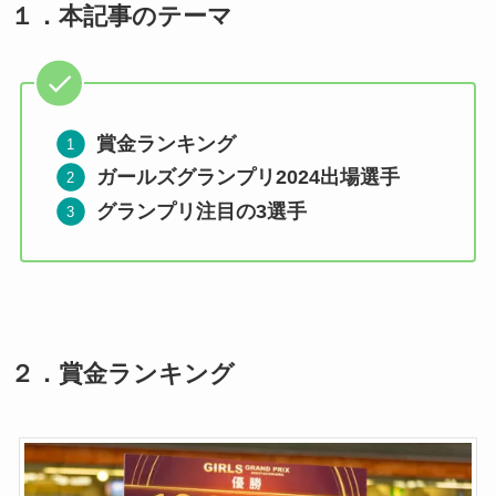
１．
本記事のテーマ
賞金ランキング
ガールズグランプリ2024出場選手
グランプリ注目の3選手
２．
賞金ランキング