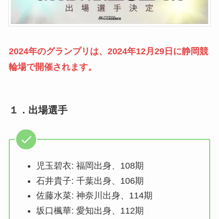
2024年のグランプリは、2024年12月29日に静岡競
輪場で開催されます。
１．出場選手
児玉碧衣: 福岡出身、108期
石井貴子: 千葉出身、106期
佐藤水菜: 神奈川出身、114期
坂口楓華: 愛知出身、112期