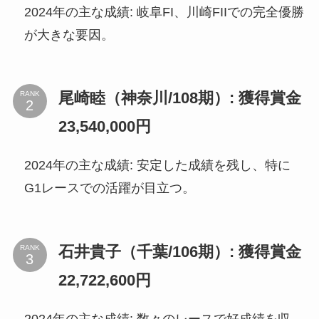
2024年の主な成績: 岐阜FI、川崎FIIでの完全優勝
が大きな要因。
尾崎睦（神奈川/108期）: 獲得賞金
RANK
23,540,000円
2024年の主な成績: 安定した成績を残し、特に
G1レースでの活躍が目立つ。
石井貴子（千葉/106期）: 獲得賞金
RANK
22,722,600円
2024年の主な成績: 数々のレースで好成績を収