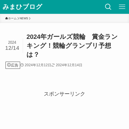
みまひブログ
ホーム
NEWS
2024年ガールズ競輪 賞金ラン
2024
キング！競輪グランプリ予想
12/14
は？
広告
2024年12月12日
2024年12月14日
スポンサーリンク