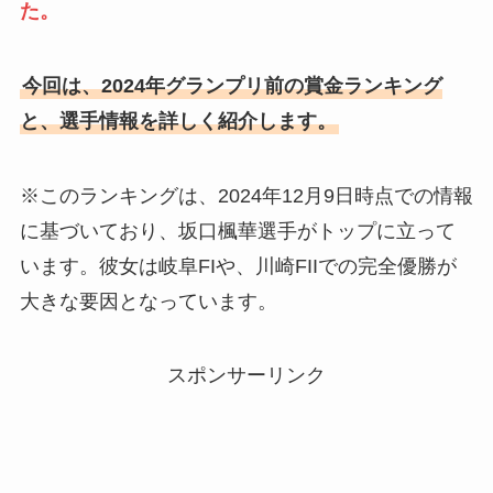
た。
今回は、2024年グランプリ前の賞金ランキング
と、選手情報を詳しく紹介します。
※このランキングは、2024年12月9日時点での情報
に基づいており、坂口楓華選手がトップに立って
います。彼女は岐阜FIや、川崎FIIでの完全優勝が
大きな要因となっています。
スポンサーリンク