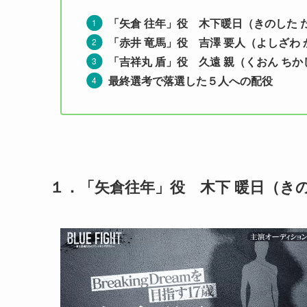
「矢倉 往年」役 木下暖日（きのした 
「赤井 竜馬」役 吉澤 要人（よしざわ 
「吉祥丸 盾」役 久遠 親（くおん ちか
最終選考で落選した５人への配役
１．
「矢倉往年」役 木下 暖日
（き