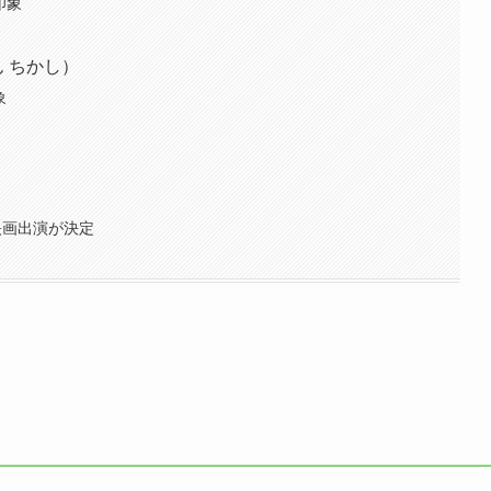
印象
 ちかし）
象
映画出演が決定