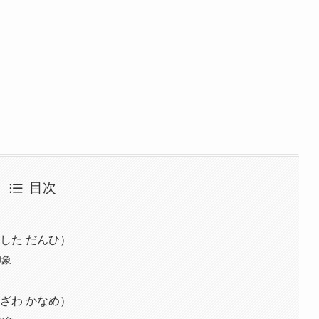
目次
した だんひ）
印象
ざわ かなめ）