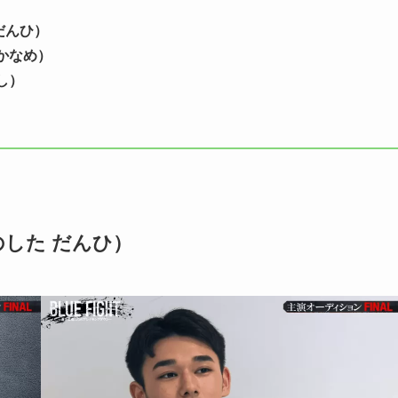
だんひ）
かなめ）
し）
のした だんひ）