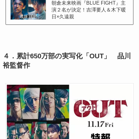
朝倉未来映画『BLUE FIGHT』主
演２名が決定！吉澤要人＆木下暖
日×久遠親
４．累計650万部の実写化「OUT」 品川
裕監督作