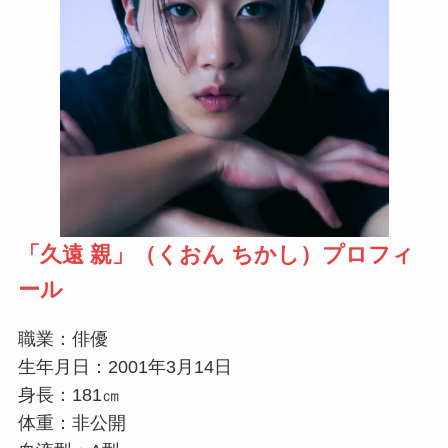
「
久遠 親
」（くおん ちかし）プロフィ
ール
職業：俳優
生年月日：2001年3月14日
身長：181㎝
体重：非公開