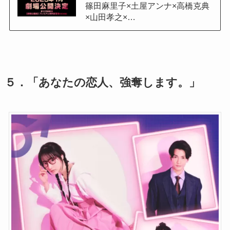
篠田麻里子×土屋アンナ×高橋克典
×山田孝之×…
５．「あなたの恋人、強奪します。」