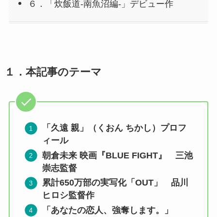
６．「炊飯道-南魚沼編-」デビュー作
１．
本記事のテーマ
「久遠 親」（くおん ちかし）プロフ
ィール
朝倉未来 映画『BLUE FIGHT』 三池
崇志監督
累計650万部の実写化「OUT」 品川
ヒロシ監督作
「あなたの恋人、強奪します。」