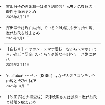
前田敦子の再婚相手は誰？結婚観と元夫との復縁の可
能性を徹底まとめ
2026年3月21日
深田恭子は現在結婚している？離婚説やデキ婚の噂、
歴代彼氏を総まとめ
2026年3月15日
【自転車】イヤホン・スマホ運転（ながらスマホ）は
何が違反？罰金はいくら？身近な事例をケース別に解
説
2026年3月14日
YouTuberいっせい（ISSEI）はなぜ人気？コンテンツ
内容と成功の軌跡
2025年10月2日
【映画 踊る大捜査線】深津絵里さんは独身？歴代彼氏
と結婚を総まとめ