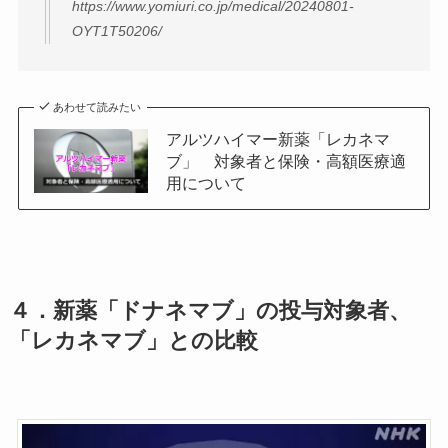
https://www.yomiuri.co.jp/medical/20240801-
OYT1T50206/
あわせて読みたい
アルツハイマー新薬「レカネマ
ブ」 対象者と保険・高額医療適
用について
４．新薬「ドナネマブ」の投与対象者
、
「レカネマブ」との比較