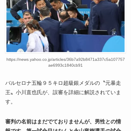
https://news.yahoo.co.jp/articles/36b7a92b8471a337c5a107757
ae6993c1840cb91
バルセロナ五輪９５キロ超級銀メダルの〝元暴走
王〟小川直也氏が、誤審を詳細に解説されていま
す。
審判の名前はまだでておりませんが、男性との情