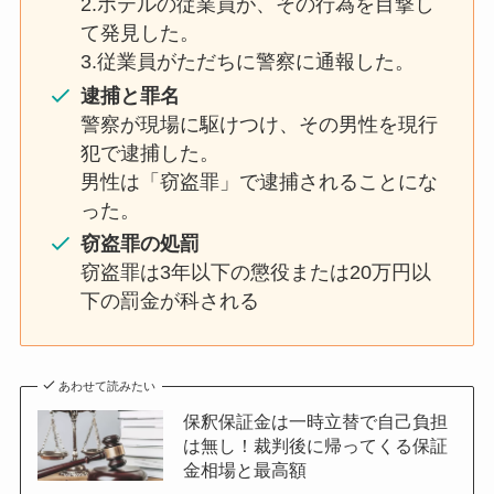
2.ホテルの従業員が、その行為を目撃し
て発見した。
3.従業員がただちに警察に通報した。
逮捕と罪名
警察が現場に駆けつけ、その男性を現行
犯で逮捕した。
男性は「窃盗罪」で逮捕されることにな
った。
窃盗罪の処罰
窃盗罪は3年以下の懲役または20万円以
下の罰金が科される
あわせて読みたい
保釈保証金は一時立替で自己負担
は無し！裁判後に帰ってくる保証
金相場と最高額