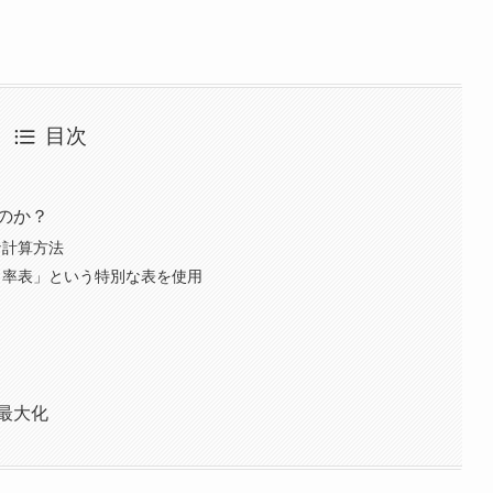
目次
のか？
な計算方法
出率表」という特別な表を使用
最大化