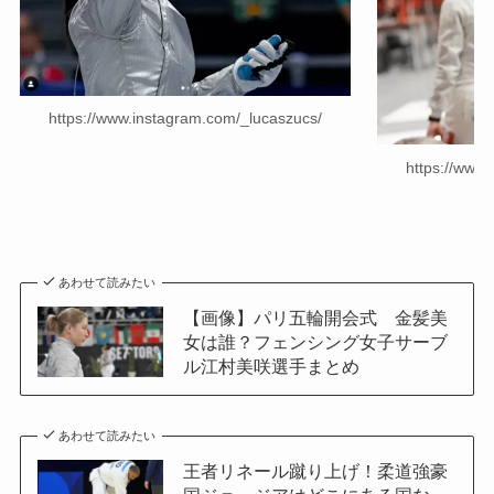
https://www.instagram.com/_lucaszucs/
https://www
あわせて読みたい
【画像】パリ五輪開会式 金髪美
女は誰？フェンシング女子サーブ
ル江村美咲選手まとめ
あわせて読みたい
王者リネール蹴り上げ！柔道強豪