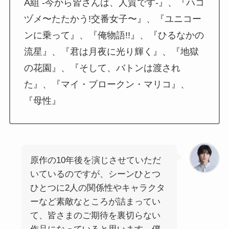
A組 -今から皆さんは、人質です-』、『ハコ
ヅメ〜たたかう!交番女子〜』、『ユニコー
ンに乗って』、『俺物語!!』、『ひるなかの
流星』、『君は月夜に光り輝く』、『地獄
の花園』、『そして、バトンは渡され
た』、『マイ・ブロークン・マリコ』、
『母性』
原作の10年後を演じさせていただ
いているのですが、シーンひとつ
ひとつに2人の関係性やキャラクタ
ーなど素敵なところが詰まってい
て、皆さまのご期待を裏切らない