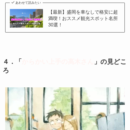
あわせて読みたい
【最新】盛岡を車なしで格安に超
満喫！おススメ観光スポット名所
30選！
４．「
からかい上手の高木さん
」の
見どこ
ろ