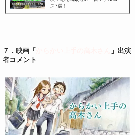
ス7選！
７．映画
「
からかい上手の高木さん
」
出演
者コメント