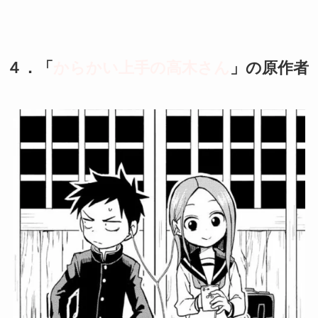
４．「
からかい上手の高木さん
」
の原作者