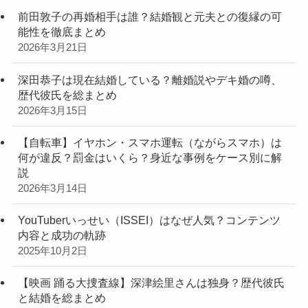
前田敦子の再婚相手は誰？結婚観と元夫との復縁の可
能性を徹底まとめ
2026年3月21日
深田恭子は現在結婚している？離婚説やデキ婚の噂、
歴代彼氏を総まとめ
2026年3月15日
【自転車】イヤホン・スマホ運転（ながらスマホ）は
何が違反？罰金はいくら？身近な事例をケース別に解
説
2026年3月14日
YouTuberいっせい（ISSEI）はなぜ人気？コンテンツ
内容と成功の軌跡
2025年10月2日
【映画 踊る大捜査線】深津絵里さんは独身？歴代彼氏
と結婚を総まとめ