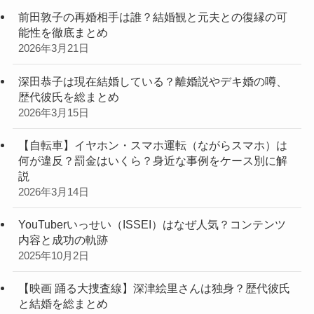
前田敦子の再婚相手は誰？結婚観と元夫との復縁の可
能性を徹底まとめ
2026年3月21日
深田恭子は現在結婚している？離婚説やデキ婚の噂、
歴代彼氏を総まとめ
2026年3月15日
【自転車】イヤホン・スマホ運転（ながらスマホ）は
何が違反？罰金はいくら？身近な事例をケース別に解
説
2026年3月14日
YouTuberいっせい（ISSEI）はなぜ人気？コンテンツ
内容と成功の軌跡
2025年10月2日
【映画 踊る大捜査線】深津絵里さんは独身？歴代彼氏
と結婚を総まとめ