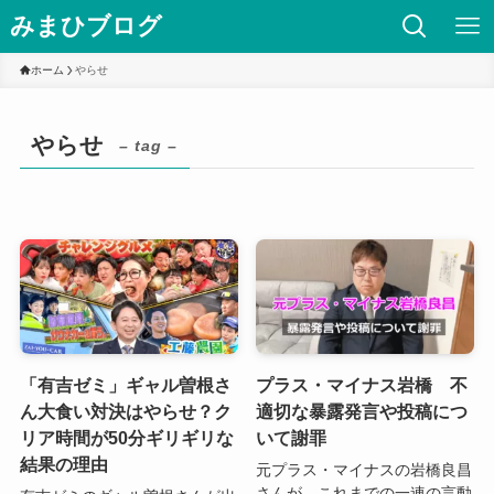
みまひブログ
ホーム
やらせ
やらせ
– tag –
「有吉ゼミ」ギャル曽根さ
プラス・マイナス岩橋 不
ん大食い対決はやらせ？ク
適切な暴露発言や投稿につ
リア時間が50分ギリギリな
いて謝罪
結果の理由
元プラス・マイナスの岩橋良昌
さんが、これまでの一連の言動