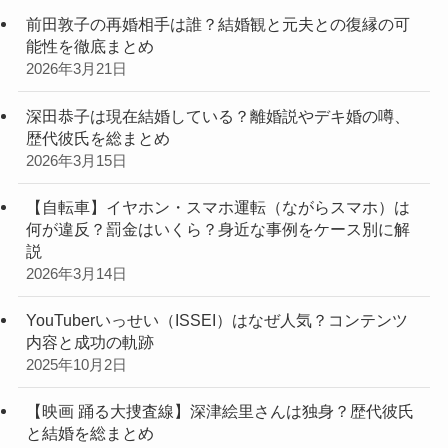
前田敦子の再婚相手は誰？結婚観と元夫との復縁の可
能性を徹底まとめ
2026年3月21日
深田恭子は現在結婚している？離婚説やデキ婚の噂、
歴代彼氏を総まとめ
2026年3月15日
【自転車】イヤホン・スマホ運転（ながらスマホ）は
何が違反？罰金はいくら？身近な事例をケース別に解
説
2026年3月14日
YouTuberいっせい（ISSEI）はなぜ人気？コンテンツ
内容と成功の軌跡
2025年10月2日
【映画 踊る大捜査線】深津絵里さんは独身？歴代彼氏
と結婚を総まとめ