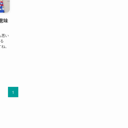
意味
ち悪い
返る
すね。
1