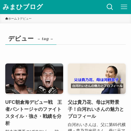
みまひブログ
ホーム
デビュー
デビュー
– tag –
UFC朝倉海デビュー戦 王
父は貴乃花、母は河野景
者パントージャのファイト
子！白河れいさんの魅力と
スタイル・強さ・戦績を分
プロフィール
析
白河れいさんは、父に第65代横
綱・貴乃花光司さん、母に元ア