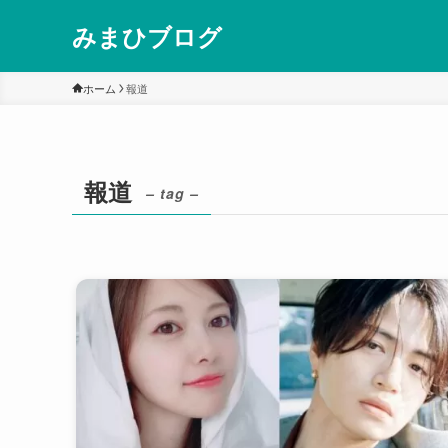
みまひブログ
ホーム
報道
報道
– tag –