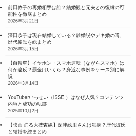
前田敦子の再婚相手は誰？結婚観と元夫との復縁の可
能性を徹底まとめ
2026年3月21日
深田恭子は現在結婚している？離婚説やデキ婚の噂、
歴代彼氏を総まとめ
2026年3月15日
【自転車】イヤホン・スマホ運転（ながらスマホ）は
何が違反？罰金はいくら？身近な事例をケース別に解
説
2026年3月14日
YouTuberいっせい（ISSEI）はなぜ人気？コンテンツ
内容と成功の軌跡
2025年10月2日
【映画 踊る大捜査線】深津絵里さんは独身？歴代彼氏
と結婚を総まとめ