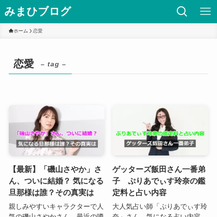
みまひブログ
ホーム
恋愛
恋愛
– tag –
【最新】「磯山さやか」さ
ゲッターズ飯田さん一番弟
ん、ついに結婚？ 気になる
子 ぷりあでぃす玲奈の鑑
旦那様は誰？その真実は
定料と占い内容
親しみやすいキャラクターで人
大人気占い師「ぷりあでぃす玲
気の磯山さやかさん。最近の噂
奈」さん。気になる占い内容、