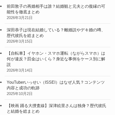
前田敦子の再婚相手は誰？結婚観と元夫との復縁の可
能性を徹底まとめ
2026年3月21日
深田恭子は現在結婚している？離婚説やデキ婚の噂、
歴代彼氏を総まとめ
2026年3月15日
【自転車】イヤホン・スマホ運転（ながらスマホ）は
何が違反？罰金はいくら？身近な事例をケース別に解
説
2026年3月14日
YouTuberいっせい（ISSEI）はなぜ人気？コンテンツ
内容と成功の軌跡
2025年10月2日
【映画 踊る大捜査線】深津絵里さんは独身？歴代彼氏
と結婚を総まとめ