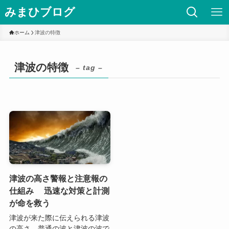
みまひブログ
ホーム
津波の特徴
津波の特徴
– tag –
津波の高さ警報と注意報の
仕組み 迅速な対策と計測
が命を救う
津波が来た際に伝えられる津波
の高さ。普通の波と津波の波で