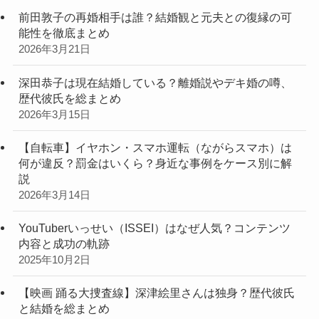
前田敦子の再婚相手は誰？結婚観と元夫との復縁の可
能性を徹底まとめ
2026年3月21日
深田恭子は現在結婚している？離婚説やデキ婚の噂、
歴代彼氏を総まとめ
2026年3月15日
【自転車】イヤホン・スマホ運転（ながらスマホ）は
何が違反？罰金はいくら？身近な事例をケース別に解
説
2026年3月14日
YouTuberいっせい（ISSEI）はなぜ人気？コンテンツ
内容と成功の軌跡
2025年10月2日
【映画 踊る大捜査線】深津絵里さんは独身？歴代彼氏
と結婚を総まとめ