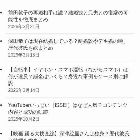
前田敦子の再婚相手は誰？結婚観と元夫との復縁の可
能性を徹底まとめ
2026年3月21日
深田恭子は現在結婚している？離婚説やデキ婚の噂、
歴代彼氏を総まとめ
2026年3月15日
【自転車】イヤホン・スマホ運転（ながらスマホ）は
何が違反？罰金はいくら？身近な事例をケース別に解
説
2026年3月14日
YouTuberいっせい（ISSEI）はなぜ人気？コンテンツ
内容と成功の軌跡
2025年10月2日
【映画 踊る大捜査線】深津絵里さんは独身？歴代彼氏