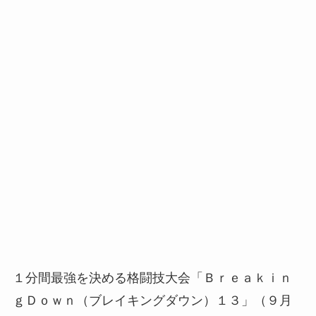
１分間最強を決める格闘技大会「Ｂｒｅａｋｉｎ
ｇＤｏｗｎ（ブレイキングダウン）１３」（９月