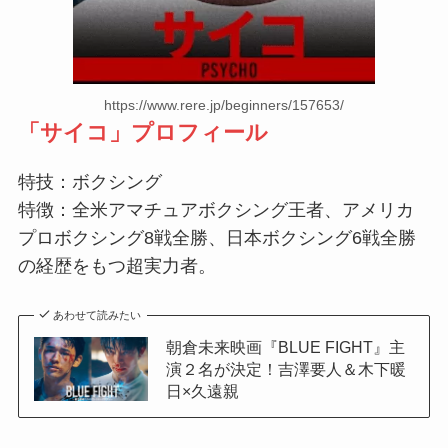
https://www.rere.jp/beginners/157653/
「
サイコ
」プロフィール
特技：ボクシング
特徴：全米アマチュアボクシング王者、アメリカ
プロボクシング8戦全勝、日本ボクシング6戦全勝
の経歴をもつ超実力者。
あわせて読みたい
朝倉未来映画『BLUE FIGHT』主
演２名が決定！吉澤要人＆木下暖
日×久遠親