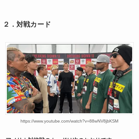
２．対戦カード
https://www.youtube.com/watch?v=88wNV8jbKSM