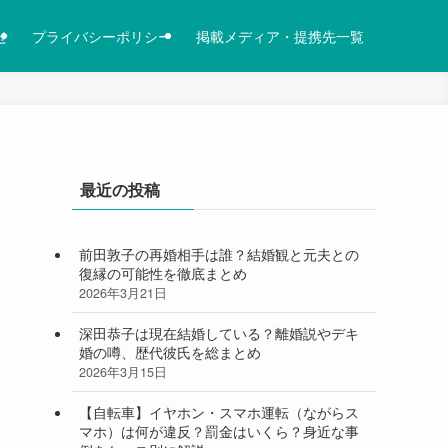
せ
プライバシーポリシー
掲載メディア・提携先一覧
最近の投稿
前田敦子の再婚相手は誰？結婚観と元夫との
復縁の可能性を徹底まとめ
2026年3月21日
深田恭子は現在結婚している？離婚説やデキ
婚の噂、歴代彼氏を総まとめ
2026年3月15日
【自転車】イヤホン・スマホ運転（ながらス
マホ）は何が違反？罰金はいくら？身近な事