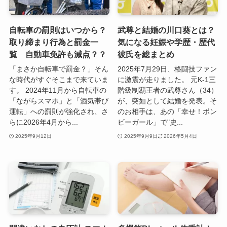
自転車の罰則はいつから？
武尊と結婚の川口葵とは？
取り締まり行為と罰金一
気になる妊娠や学歴・歴代
覧 自動車免許も減点？？
彼氏を総まとめ
「まさか自転車で罰金？」そん
2025年7月29日、格闘技ファン
な時代がすぐそこまで来ていま
に激震が走りました。 元K-1三
す。 2024年11月から自転車の
階級制覇王者の武尊さん（34）
「ながらスマホ」と「酒気帯び
が、突如として結婚を発表。そ
運転」への罰則が強化され、さ
のお相手は、あの「幸せ！ボン
らに2026年4月から...
ビーガール」で"史...
2025年9月12日
2025年9月9日
2026年5月4日