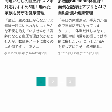
間違いなしの血圧計 スマホ
多機能Bluetooth体重計！
対応おすすめ5選！離れた
面倒な記録はアプリとAIで
家族も見守る健康管理
自動計測&健康管理
「最近、親の血圧が心配だけど
「毎日の体重測定、手入力が面
毎日一緒にいられない…」そん
倒で三日坊主になってしま
な不安を抱えていませんか？高
う…」、「体重だけじゃなく、
齢になると血圧管理は欠かせま
体脂肪や筋肉量も把握して効率
せんが、数値をノートに書くの
的に痩せたい」 こうした悩み
は面倒ですし、本人...
を持つ方にこそ、多機能B...
2025年8月19日
2026年5月30日
2025年8月15日
2026年5月4日
1
2
...
31