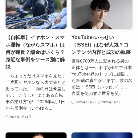
【自転車】イヤホン・スマ
YouTuberいっせい
ホ運転（ながらスマホ）は
（ISSEI）はなぜ人気？コ
何が違反？罰金はいくら？
ンテンツ内容と成功の軌跡
身近な事例をケース別に解
世界6700万人に愛される男の
説
正体とは──。わずか5年で日本
YouTuber界のトップに君臨し
「ちょっとだけスマホを見た」
た26歳の青年がいます。彼の名
「片耳イヤホンなら大丈夫だと
前は「ISSEI（いっせい）」。
思っていた」「雨の日は傘差し
言葉を使わずに世界を笑...
で…」こうした“よくある自転
車の乗り方”が、2026年4月1日
2025年10月2日
2026年5月4日
から反則金（いわゆる...
2026年3月14日