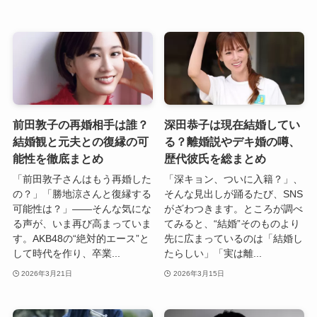
前田敦子の再婚相手は誰？
深田恭子は現在結婚してい
結婚観と元夫との復縁の可
る？離婚説やデキ婚の噂、
能性を徹底まとめ
歴代彼氏を総まとめ
「前田敦子さんはもう再婚した
「深キョン、ついに入籍？」、
の？」「勝地涼さんと復縁する
そんな見出しが踊るたび、SNS
可能性は？」――そんな気にな
がざわつきます。ところが調べ
る声が、いま再び高まっていま
てみると、“結婚”そのものより
す。AKB48の“絶対的エース”と
先に広まっているのは「結婚し
して時代を作り、卒業...
たらしい」「実は離...
2026年3月21日
2026年3月15日