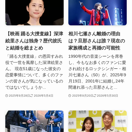
【映画 踊る大捜査線】深津
相川七瀬さん離婚の理由
絵里さんは独身？歴代彼氏
は？旦那さんは誰？現在の
と結婚を総まとめ
家族構成と再婚の可能性
「踊る大捜査線」の恩田すみれ
1990年代の音楽シーンを席巻
役で一世を風靡した深津絵里さ
し、今もなお多くのファンに愛
ん。 現在51歳になった彼女の
され続けるロックシンガー・相
恋愛事情について、多くのファ
川七瀬さん（50）が、2025年9
ンの皆さんが気になっているの
月19日、2001年に結婚し24年
ではないでしょうか...
間連れ添った旦那さんと...
2025年9月28日
2026年5月4日
2025年9月20日
2026年5月30日