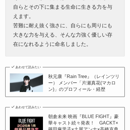
自らとその下に集まる生命に生きる力を与
えます。
苦難に耐え抜く強さに、自らにも周りにも
大きな力を与える、そんな力強く優しい存
在になれるように命名しました。
あわせて読みたい
秋元康『Rain Tree』（レインツリ
ー） メンバー「片瀬真花(マカロ
ン)」のプロフィール・経歴
あわせて読みたい
朝倉未来 映画『BLUE FIGHT』豪
華キャスト続々発表！ GACKT×
篠田麻里子×土屋アンナ×高橋克典