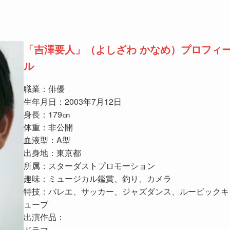
「
吉澤要人
」（よしざわ かなめ）プロフィ
ル
職業：俳優
生年月日：2003年7月12日
身長：179㎝
体重：非公開
血液型：A型
出身地：東京都
所属：スターダストプロモーション
趣味：ミュージカル鑑賞、釣り、カメラ
特技：バレエ、サッカー、ジャズダンス、ルービックキ
ューブ
出演作品：
ドラマ