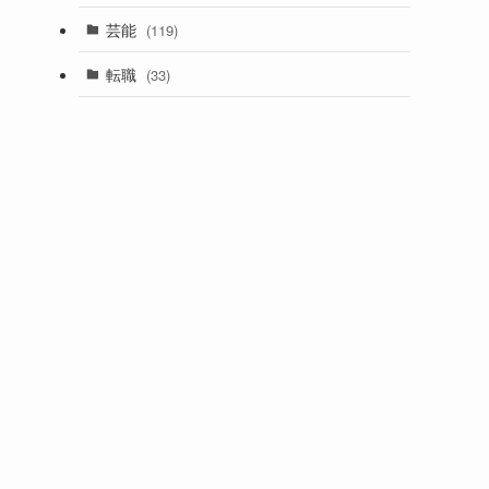
芸能
(119)
転職
(33)
ョ