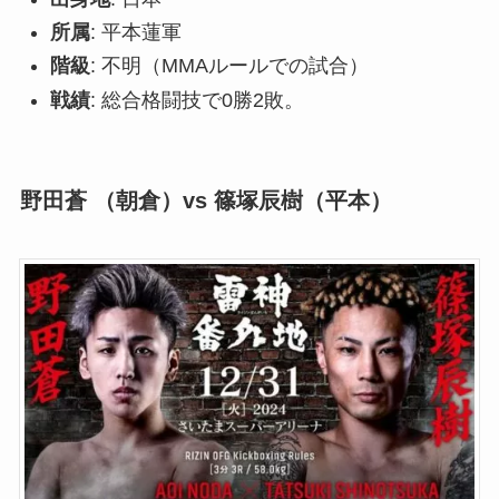
所属
: 平本蓮軍
階級
: 不明（MMAルールでの試合）
戦績
: 総合格闘技で0勝2敗。
野田蒼 （朝倉）vs 篠塚辰樹（平本）