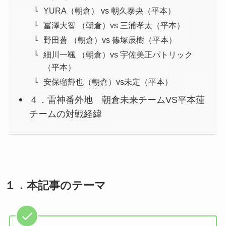
YURA（朝倉） vs 朝久泰央（平本）
冨澤大智 （朝倉）vs 三浦孝太（平本）
野田蒼 （朝倉）vs 篠塚辰樹（平本）
細川一颯 （朝倉）vs 宇佐美正パトリック
（平本）
安保瑠輝也（朝倉）vs未定（平本）
４．雷神番外地 朝倉未来チームVS平本蓮
チームの対戦経緯
１．
本記事のテーマ