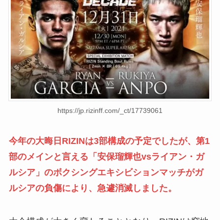
https://jp.rizinff.com/_ct/17739061
今年の大晦日RIZINは3部構成の予定でしたが、第1
部のメインと言える「安保瑠輝也vsライアン・ガ
ルシア」のボクシングエキシビションマッチがガ
ルシアの負傷により、急遽消滅しました。