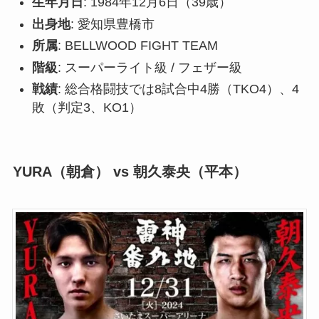
生年月日
: 1984年12月6日（39歳）
出身地
: 愛知県豊橋市
所属
: BELLWOOD FIGHT TEAM
階級
: スーパーライト級 / フェザー級
戦績
: 総合格闘技では8試合中4勝（TKO4）、4
敗（判定3、KO1）
YURA
（朝倉） vs
朝久泰央
（平本）