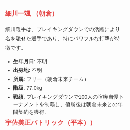
細川一颯 （朝倉）
細川選手は、ブレイキングダウンでの活躍により
名を馳せた選手であり、特にパワフルな打撃が特
徴です。
生年月日
: 不明
出身地
: 不明
所属
: フリー（朝倉未来チーム）
階級
: 77.0kg
戦績
: ブレイキングダウンで100人の喧嘩自慢ト
ーナメントを制覇し、優勝後は朝倉未来との年
間契約を獲得。
宇佐美正パトリック（平本））