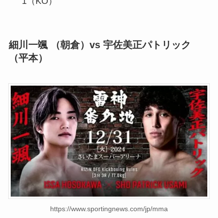
1（KO）
細川一颯 （朝倉）vs 宇佐美正パトリック
（平本）
https://www.sportingnews.com/jp/mma