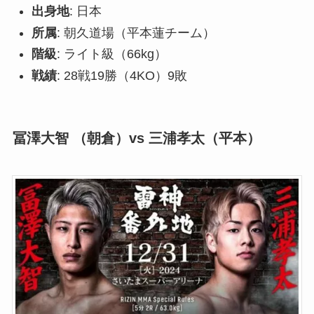
出身地
: 日本
所属
: 朝久道場（平本蓮チーム）
階級
: ライト級（66kg）
戦績
: 28戦19勝（4KO）9敗
冨澤大智 （朝倉）vs 三浦孝太（平本）