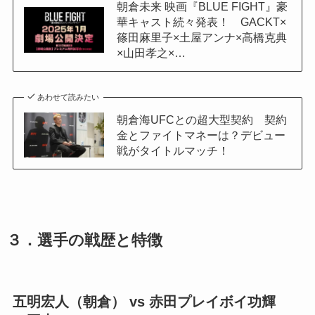
朝倉未来 映画『BLUE FIGHT』豪
華キャスト続々発表！ GACKT×
篠田麻里子×土屋アンナ×高橋克典
×山田孝之×…
あわせて読みたい
朝倉海UFCとの超大型契約 契約
金とファイトマネーは？デビュー
戦がタイトルマッチ！
３．選手の戦歴と特徴
五明宏人（朝倉） vs 赤田プレイボイ功輝