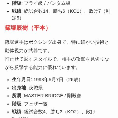
階級
: フライ級 / バンタム級
戦績
: 総試合数14、勝ち6（KO1）、敗け7（判
定5）
篠塚辰樹（平本）
篠塚選手はボクシング出身で、特に細かい技術と
動体視力が武器です。
打たせて返すスタイルで、相手の攻撃を見切りな
がら反撃する能力に優れています。
生年月日
: 1998年5月7日（26歳）
出身地
: 茨城県
所属
: MASTER BRIDGE / 剛毅會
階級
: フェザー級
戦績
: 総試合数4、勝ち3（KO2）、敗け