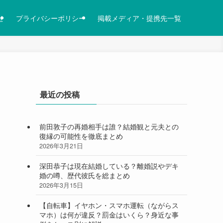
せ
プライバシーポリシー
掲載メディア・提携先一覧
最近の投稿
前田敦子の再婚相手は誰？結婚観と元夫との
復縁の可能性を徹底まとめ
2026年3月21日
深田恭子は現在結婚している？離婚説やデキ
婚の噂、歴代彼氏を総まとめ
2026年3月15日
【自転車】イヤホン・スマホ運転（ながらス
マホ）は何が違反？罰金はいくら？身近な事