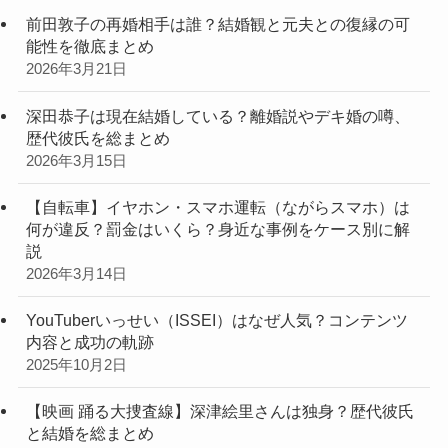
前田敦子の再婚相手は誰？結婚観と元夫との復縁の可
能性を徹底まとめ
2026年3月21日
深田恭子は現在結婚している？離婚説やデキ婚の噂、
歴代彼氏を総まとめ
2026年3月15日
【自転車】イヤホン・スマホ運転（ながらスマホ）は
何が違反？罰金はいくら？身近な事例をケース別に解
説
2026年3月14日
YouTuberいっせい（ISSEI）はなぜ人気？コンテンツ
内容と成功の軌跡
2025年10月2日
【映画 踊る大捜査線】深津絵里さんは独身？歴代彼氏
と結婚を総まとめ