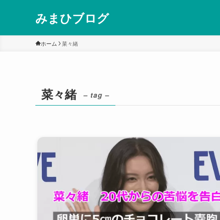
みまひブログ
ホーム
菜々緒
菜々緒
– tag –