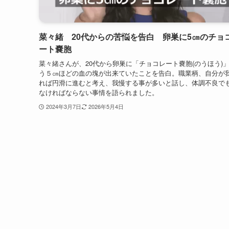
菜々緒 20代からの苦悩を告白 卵巣に5㎝のチョ
ート嚢胞
菜々緒さんが、20代から卵巣に「チョコレート嚢胞(のうほう)
う５㎝ほどの血の塊が出来ていたことを告白。職業柄、自分が
れば円滑に進むと考え、我慢する事が多いと話し、体調不良で
なければならない事情を語られました。
2024年3月7日
2026年5月4日