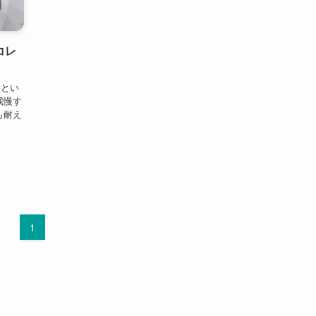
コレ
」とい
我慢す
も耐え
1