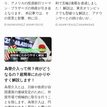
り、アメリカの投資銀行リーマ
利で五輪2連覇を達成しまし
ン・ブラザーズの倒産が引き金
た！ 解説は、東京オリンピッ
となります。 本記事では、そ
クでも型破りな解説と、アナウ
の背景と影響、特に日...
ンサーとの掛け合いが...
2025年3月5日
2025年7月27日
2024年7月31日
2024年8月4日
為替介入って何？何がどう
なるの？超簡単にわかりや
すく解説します！
為替介入とは、日銀や政府が自
国通貨の価値安定のために、外
貨市場で積極的に取引を行うこ
とを指します。為替介入は、円
の価値が大きく変化した際に行