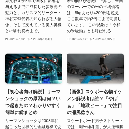
結党わずか5年で国政に影響を
米の価格が急激に上昇し、全国
与えるまでに成長した参政党の
のスーパーでの米の平均価格
魅力と、カリスマ的リーダー・
は、5kgあたり4200円を超え、
神谷宗幣代表の知られざる人物
ここ数年で約2倍にまで高騰し
像、そして支えている美人奥様
ています。 この現象は「令和
との馴れ初めまで、...
の米騒動」とも呼ばれる...
2025年7月23日
2026年5月4日
2025年5月25日
2025年7月27日
【初心者向け解説】リーマ
【画像】スケボー名物イケ
ンショックの原因は何？い
メン解説者は誰？「やば
つ起きたの？わかりやすく
ぁ」「地獄ヒート」で注目
簡単に総まとめ
の瀬尻稔さん
リーマンショックは2008年に
スケートボード男子ストリート
起こった世界的な金融危機であ
では、堀米雄斗選手が大逆転勝