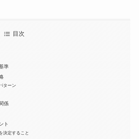
目次
基準
略
パターン
関係
ント
を決定すること